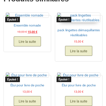
Épuisé !
Épuisé !
Ensemble nomade
pack lingettes démaquillantes
Le prix initial était : 18,00 €.
Le prix actuel est : 15,00 €.
18,00
€
15,00
€
réutilisables
Lire la suite
15,00
€
Lire la suite
Épuisé !
Épuisé !
Étui pour livre de poche
Étui pour livre de poche
13,00
€
13,00
€
Lire la suite
Lire la suite