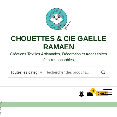
CHOUETTES & CIE GAELLE
RAMAEN
Créations Textiles Artisanales, Décoration et Accessoires
éco-responsables
0
0,00 €
M
e
n