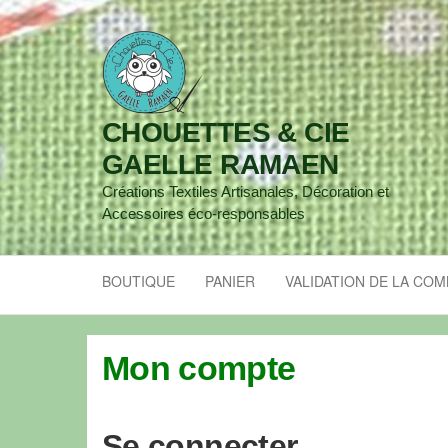
CHOUETTES & CIE
GAELLE RAMAEN
Créations Textiles Artisanales, Décoration et
Accessoires éco-responsables
BOUTIQUE
PANIER
VALIDATION DE LA CO
Mon compte
Se connecter