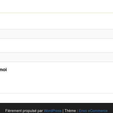
moi
Fièrement propulsé par
WordPress
|
Thème :
Envo eCommerce