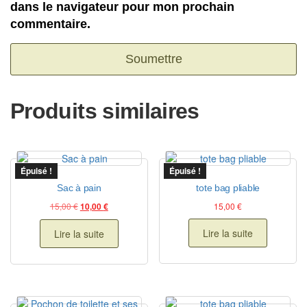
dans le navigateur pour mon prochain
commentaire.
Produits similaires
Épuisé !
Épuisé !
Sac à pain
tote bag pliable
Le prix initial était : 15,00 €.
Le prix actuel est : 10,00 €.
15,00
€
15,00
€
10,00
€
Lire la suite
Lire la suite