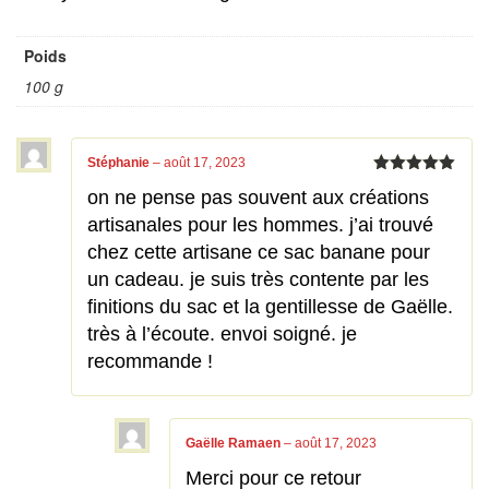
Poids
100 g
Stéphanie
–
août 17, 2023
Note
5
sur
on ne pense pas souvent aux créations
5
artisanales pour les hommes. j’ai trouvé
chez cette artisane ce sac banane pour
un cadeau. je suis très contente par les
finitions du sac et la gentillesse de Gaëlle.
très à l’écoute. envoi soigné. je
recommande !
Gaëlle Ramaen
–
août 17, 2023
Merci pour ce retour