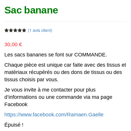
Sac banane
(
1
avis client)
Noté
1
5.00
sur 5
30,00
€
basé sur
notation
client
Les sacs bananes se font sur COMMANDE.
Chaque pièce est unique car faite avec des tissus et
matériaux récupérés ou des dons de tissus ou des
tissus choisis par vous.
Je vous invite à me contacter pour plus
d’informations ou une commande via ma page
Facebook
https://www.facebook.com/Ramaen.Gaelle
Épuisé !