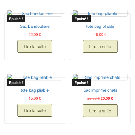
Épuisé !
Épuisé !
Sac bandoulière
tote bag pliable
22,00
€
15,00
€
Lire la suite
Lire la suite
Épuisé !
Épuisé !
tote bag pliable
Sac imprimé chats
Le prix initial était : 
Le prix actuel
15,00
€
22,00
€
20,00
€
Lire la suite
Lire la suite