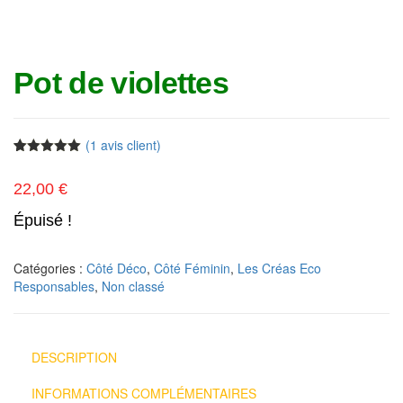
Pot de violettes
(
1
avis client)
Noté
1
5.00
sur 5
22,00
€
basé sur
notation
client
Épuisé !
Catégories :
Côté Déco
,
Côté Féminin
,
Les Créas Eco
Responsables
,
Non classé
DESCRIPTION
INFORMATIONS COMPLÉMENTAIRES