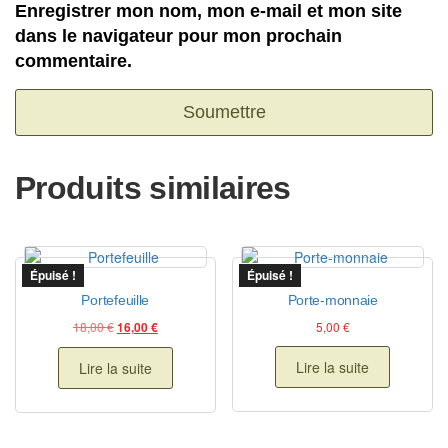
Enregistrer mon nom, mon e-mail et mon site
dans le navigateur pour mon prochain
commentaire.
Produits similaires
Épuisé !
Épuisé !
Portefeuille
Porte-monnaie
Le prix initial était : 18,00 €.
Le prix actuel est : 16,00 €.
18,00
€
5,00
€
16,00
€
Lire la suite
Lire la suite