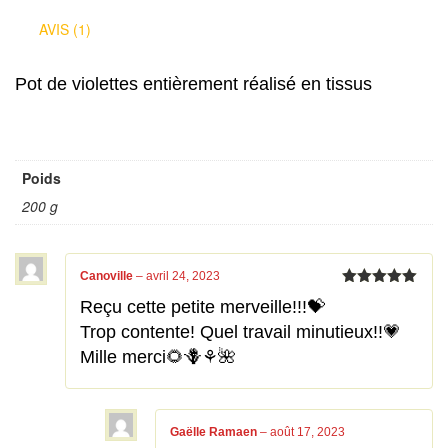
AVIS (1)
Pot de violettes entièrement réalisé en tissus
Poids
200 g
Canoville
–
avril 24, 2023
Note
5
sur
Reçu cette petite merveille!!!💝
5
Trop contente! Quel travail minutieux!!💗
Mille merci🌻🪻⚘️🌺
Gaëlle Ramaen
–
août 17, 2023