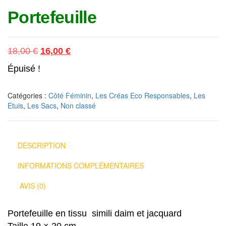
Portefeuille
Le prix initial était : 18,00 €.
Le prix actuel est : 16,00 €.
18,00
€
16,00
€
Épuisé !
Catégories :
Côté Féminin
,
Les Créas Eco Responsables
,
Les
Etuis
,
Les Sacs
,
Non classé
DESCRIPTION
INFORMATIONS COMPLÉMENTAIRES
AVIS (0)
Portefeuille en tissu simili daim et jacquard
Taille 19 × 20 cm