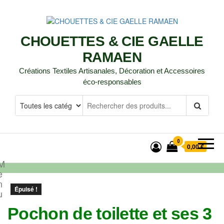
CHOUETTES & CIE GAELLE
RAMAEN
Créations Textiles Artisanales, Décoration et Accessoires
éco-responsables
0
0,00 €
M
e
n
Épuisé !
u
Pochon de toilette et ses 3