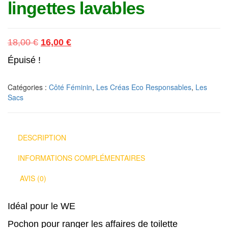
lingettes lavables
Le prix initial était : 18,00 €.
Le prix actuel est : 16,00 €.
18,00
€
16,00
€
Épuisé !
Catégories :
Côté Féminin
,
Les Créas Eco Responsables
,
Les
Sacs
DESCRIPTION
INFORMATIONS COMPLÉMENTAIRES
AVIS (0)
Idéal pour le WE
Pochon pour ranger les affaires de toilette