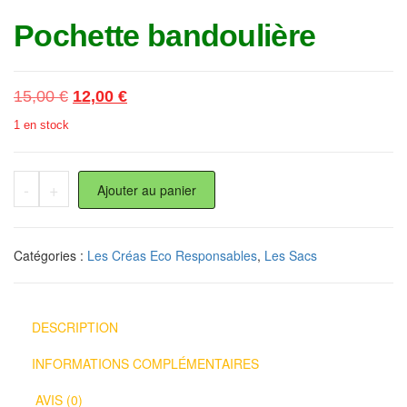
Pochette bandoulière
Le prix initial était : 15,00 €.
Le prix actuel est : 12,00 €.
15,00
€
12,00
€
1 en stock
quantité de Pochette bandoulière
-
+
Ajouter au panier
Catégories :
Les Créas Eco Responsables
,
Les Sacs
DESCRIPTION
INFORMATIONS COMPLÉMENTAIRES
AVIS (0)