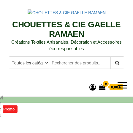
CHOUETTES & CIE GAELLE
RAMAEN
Créations Textiles Artisanales, Décoration et Accessoires
éco-responsables
0
0,00 €
M
e
n
Promo !
u