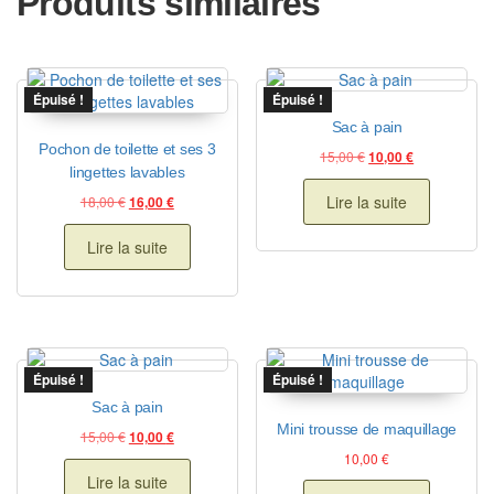
Produits similaires
Épuisé !
Épuisé !
Sac à pain
Pochon de toilette et ses 3
Le prix initial était : 
Le prix actuel
15,00
€
10,00
€
lingettes lavables
Lire la suite
Le prix initial était : 18,00 €.
Le prix actuel est : 16,00 €.
18,00
€
16,00
€
Lire la suite
Épuisé !
Épuisé !
Sac à pain
Mini trousse de maquillage
Le prix initial était : 15,00 €.
Le prix actuel est : 10,00 €.
15,00
€
10,00
€
10,00
€
Lire la suite