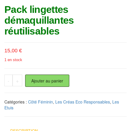
Pack lingettes
démaquillantes
réutilisables
15,00
€
1 en stock
quantité de Pack lingettes démaquillantes réutilisables
-
+
Ajouter au panier
Catégories :
Côté Féminin
,
Les Créas Eco Responsables
,
Les
Etuis
DESCRIPTION