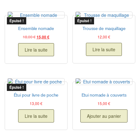
Épuisé !
Épuisé !
Ensemble nomade
Trousse de maquillage
Le prix initial était : 18,00 €.
Le prix actuel est : 15,00 €.
18,00
€
12,00
€
15,00
€
Lire la suite
Lire la suite
Épuisé !
Étui pour livre de poche
Etui nomade à couverts
13,00
€
15,00
€
Lire la suite
Ajouter au panier