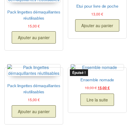
Etui pour livre de poche
Pack lingettes démaquillantes
13,00
€
réutilisables
Ajouter au panier
15,00
€
Ajouter au panier
Épuisé !
Ensemble nomade
Pack lingettes démaquillantes
Le prix initial était : 
Le prix actuel
18,00
€
15,00
€
réutilisables
Lire la suite
15,00
€
Ajouter au panier