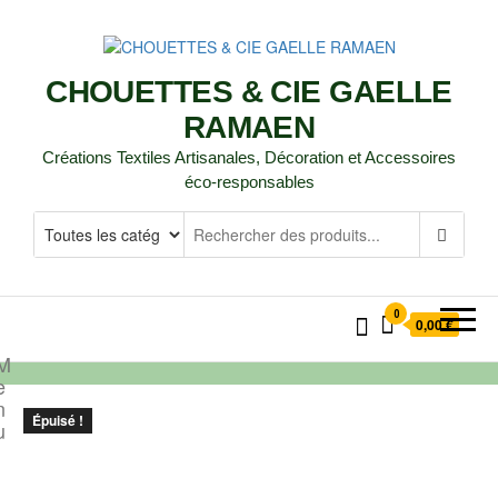
CHOUETTES & CIE GAELLE
RAMAEN
Créations Textiles Artisanales, Décoration et Accessoires
éco-responsables
0
0,00 €
M
e
n
Épuisé !
u