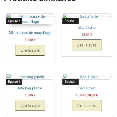
Épuisé !
Épuisé !
Sac à tarte
Mini trousse de maquillage
15,00
€
10,00
€
Lire la suite
Lire la suite
Épuisé !
Épuisé !
tote bag pliable
Sac à pain
Le prix initial était : 
Le prix actuel
15,00
€
15,00
€
10,00
€
Lire la suite
Lire la suite