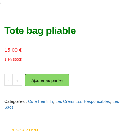
u
Tote bag pliable
15,00
€
1 en stock
quantité de Tote bag pliable
-
+
Ajouter au panier
Catégories :
Côté Féminin
,
Les Créas Eco Responsables
,
Les
Sacs
DESCRIPTION