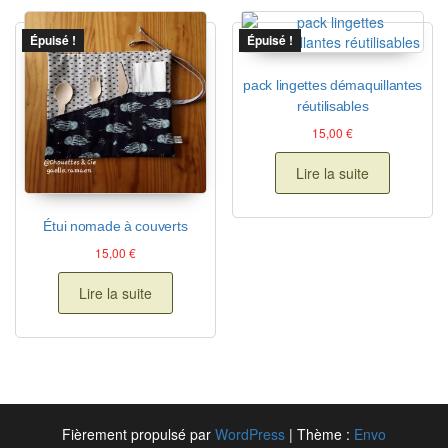
Épuisé !
Épuisé !
pack lingettes démaquillantes
réutilisables
15,00
€
Lire la suite
Étui nomade à couverts
15,00
€
Lire la suite
Fièrement propulsé par
WordPress
|
Thème :
Envo