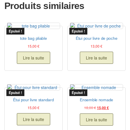
Produits similaires
Épuisé !
Épuisé !
tote bag pliable
Étui pour livre de poche
15,00
€
13,00
€
Lire la suite
Lire la suite
Épuisé !
Épuisé !
Étui pour livre standard
Ensemble nomade
Le prix initial était : 
Le prix actuel
15,00
€
18,00
€
15,00
€
Lire la suite
Lire la suite