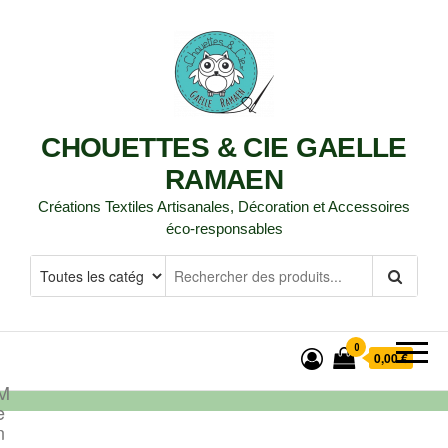
CHOUETTES & CIE GAELLE
RAMAEN
Créations Textiles Artisanales, Décoration et Accessoires
éco-responsables
0
0,00 €
M
e
n