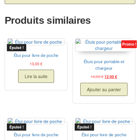
Produits similaires
Promo !
Épuisé !
Étui pour livre de poche
Étuis pour portable et
13,00
€
chargeur
Lire la suite
Le prix initial était : 
Le prix actuel
14,00
€
12,00
€
Ajouter au panier
Épuisé !
Épuisé !
Étui pour livre de poche
Étui pour livre de poche