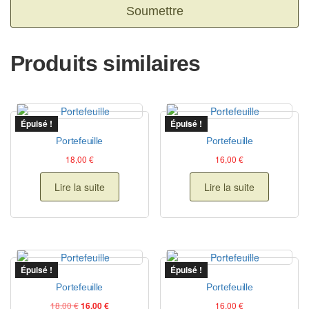
Produits similaires
Épuisé !
Épuisé !
Portefeuille
Portefeuille
18,00
€
16,00
€
Lire la suite
Lire la suite
Épuisé !
Épuisé !
Portefeuille
Portefeuille
Le prix initial était : 18,00 €.
Le prix actuel est : 16,00 €.
18,00
€
16,00
€
16,00
€