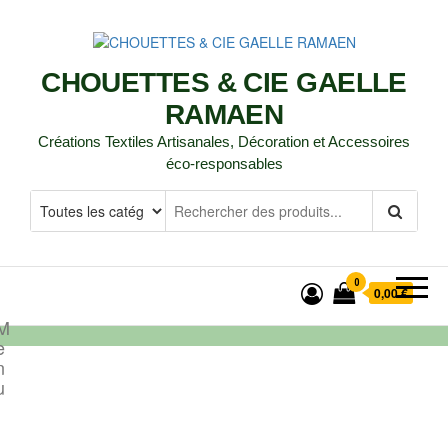
CHOUETTES & CIE GAELLE
RAMAEN
Créations Textiles Artisanales, Décoration et Accessoires
éco-responsables
0
0,00 €
M
e
n
u