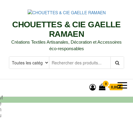
CHOUETTES & CIE GAELLE
RAMAEN
Créations Textiles Artisanales, Décoration et Accessoires
éco-responsables
0
0,00 €
M
e
n
u