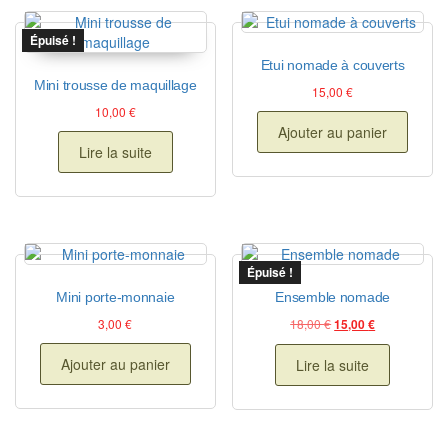
Épuisé !
Etui nomade à couverts
Mini trousse de maquillage
15,00
€
10,00
€
Ajouter au panier
Lire la suite
Épuisé !
Mini porte-monnaie
Ensemble nomade
Le prix initial était : 
Le prix actuel
3,00
€
18,00
€
15,00
€
Ajouter au panier
Lire la suite