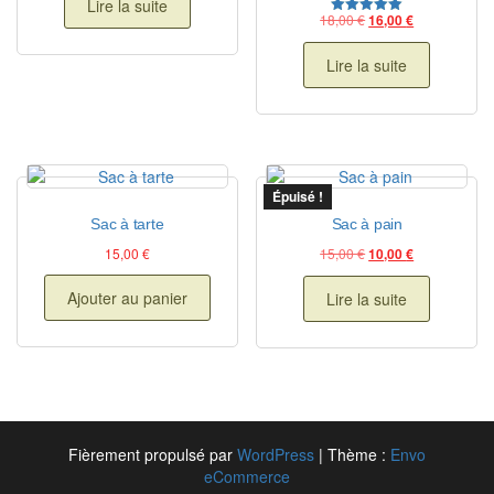
Lire la suite
Le prix initial était : 
Le prix actuel
18,00
€
16,00
€
Note
5.00
sur 5
Lire la suite
Épuisé !
Sac à tarte
Sac à pain
Le prix initial était : 
Le prix actuel
15,00
€
15,00
€
10,00
€
Ajouter au panier
Lire la suite
Fièrement propulsé par
WordPress
|
Thème :
Envo
eCommerce