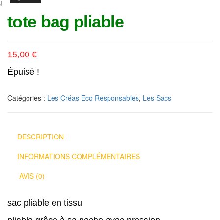
u
tote bag pliable
15,00
€
Épuisé !
Catégories :
Les Créas Eco Responsables
,
Les Sacs
DESCRIPTION
INFORMATIONS COMPLÉMENTAIRES
AVIS (0)
sac pliable en tissu
pliable grâce à sa poche avec pression