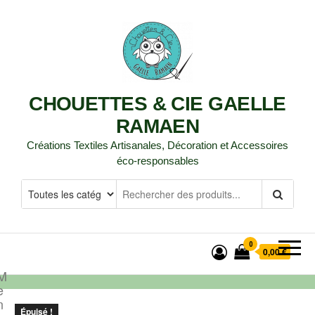
CHOUETTES & CIE GAELLE
RAMAEN
Créations Textiles Artisanales, Décoration et Accessoires
éco-responsables
0
0,00 €
M
e
n
Épuisé !