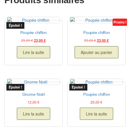
Produits similaires
Promo !
Épuisé !
Poupée chiffon
Poupée chiffon
Le prix initial était : 25,00 €.
Le prix actuel est : 23,00 €.
Le prix initial était : 
Le prix actuel
25,00
€
25,00
€
23,00
€
23,00
€
Lire la suite
Ajouter au panier
Épuisé !
Épuisé !
Gnome Noël
Poupée chiffon
12,00
€
25,00
€
Lire la suite
Lire la suite