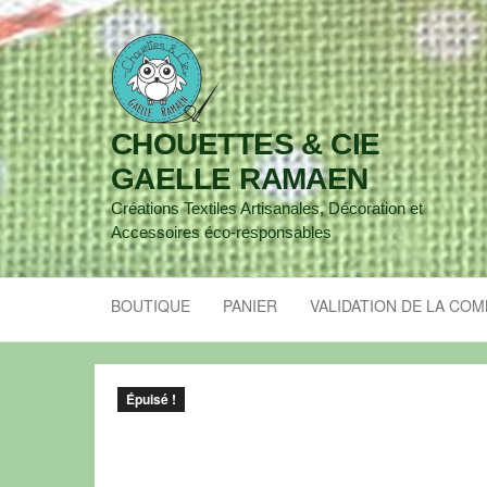
CHOUETTES & CIE
GAELLE RAMAEN
Créations Textiles Artisanales, Décoration et
Accessoires éco-responsables
BOUTIQUE
PANIER
VALIDATION DE LA CO
Épuisé !